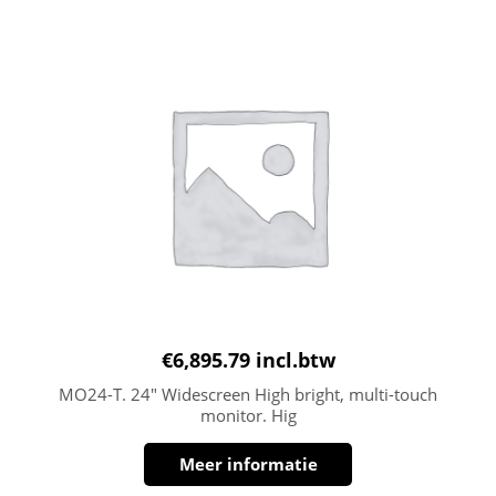
€
6,895.79
incl.btw
MO24-T. 24″ Widescreen High bright, multi-touch
monitor. Hig
Meer informatie