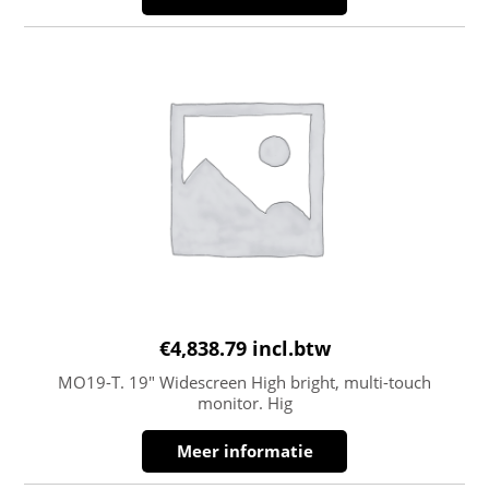
€
4,838.79
incl.btw
MO19-T. 19″ Widescreen High bright, multi-touch
monitor. Hig
Meer informatie