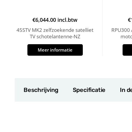
€
6,044.00
incl.btw
€
45STV MK2 zelfzoekende satelliet
RPU300 A
TV schotelantenne-NZ
moto
Meer informatie
Beschrijving
Specificatie
In d