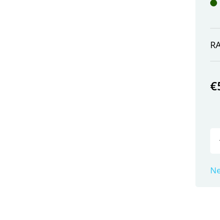
R
€
Ne