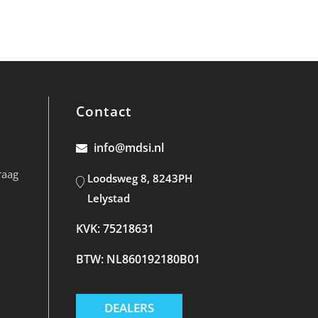
Contact
info@mdsi.nl
raag
Loodsweg 8, 8243PH
Lelystad
KVK: 75218631
BTW: NL860192180B01
DEALERS