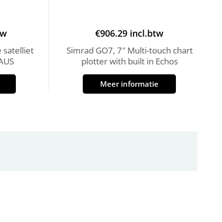
tw
€
906.29
incl.btw
satelliet
Simrad GO7, 7″ Multi-touch chart
-AUS
plotter with built in Echos
Meer informatie