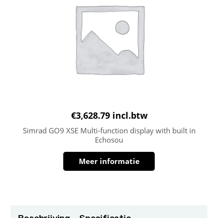
€
3,628.79
incl.btw
Simrad GO9 XSE Multi-function display with built in
Echosou
Meer informatie