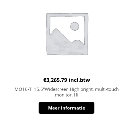
€
3,265.79
incl.btw
MO16-T. 15.6″Widescreen High bright, multi-touch
monitor. Hi
Meer informatie