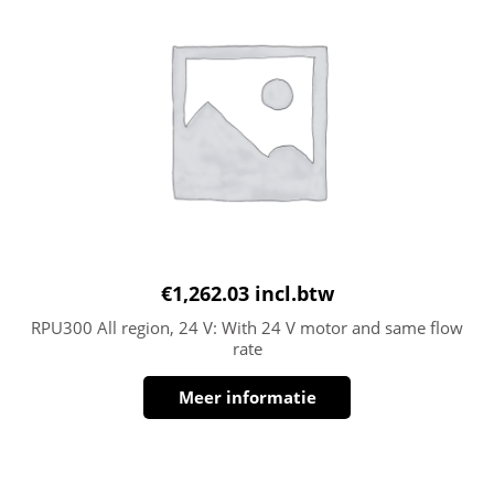
€
1,262.03
incl.btw
RPU300 All region, 24 V: With 24 V motor and same flow
rate
Meer informatie