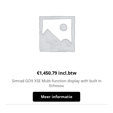
€
1,450.79
incl.btw
Simrad GO9 XSE Multi-function display with built in
Echosou
Meer informatie