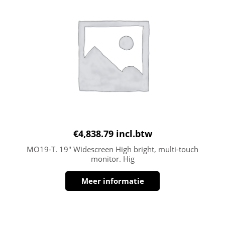
€
4,838.79
incl.btw
MO19-T. 19″ Widescreen High bright, multi-touch
monitor. Hig
Meer informatie