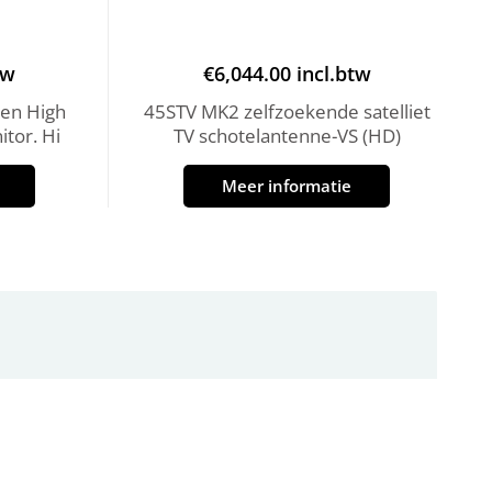
tw
€
6,044.00
incl.btw
en High
45STV MK2 zelfzoekende satelliet
itor. Hi
TV schotelantenne-VS (HD)
Meer informatie