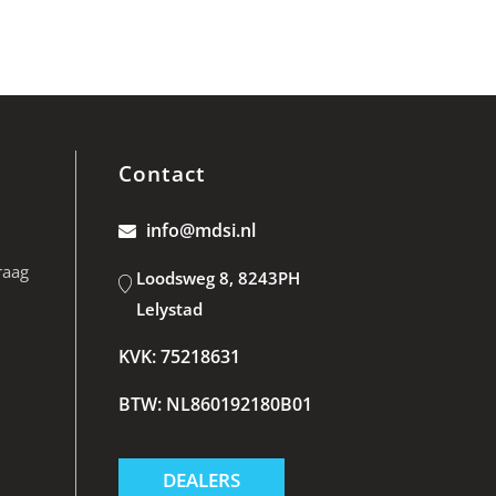
Contact
info@mdsi.nl
raag
Loodsweg 8, 8243PH
Lelystad
KVK: 75218631
BTW: NL860192180B01
DEALERS