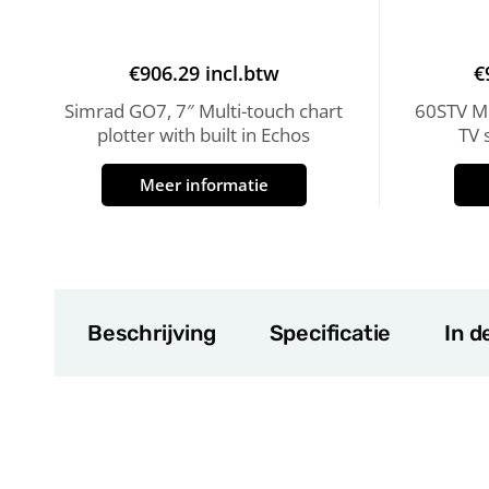
€
906.29
incl.btw
€
Simrad GO7, 7″ Multi-touch chart
60STV MK
plotter with built in Echos
TV 
Meer informatie
Beschrijving
Specificatie
In d