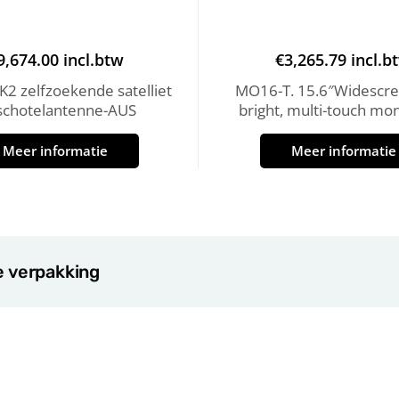
9,674.00
incl.btw
€
3,265.79
incl.b
2 zelfzoekende satelliet
MO16-T. 15.6″Widescre
schotelantenne-AUS
bright, multi-touch mon
Meer informatie
Meer informatie
e verpakking