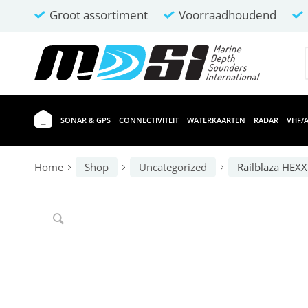
Groot assortiment
Voorraadhoudend
SONAR & GPS
CONNECTIVITEIT
WATERKAARTEN
RADAR
VHF/A
Home
Shop
Uncategorized
Railblaza HEX