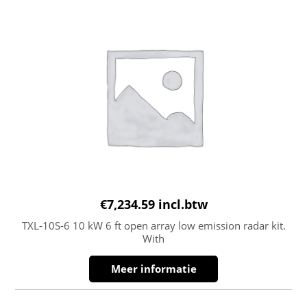
€
7,234.59
incl.btw
TXL-10S-6 10 kW 6 ft open array low emission radar kit.
With
Meer informatie