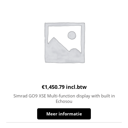
€
1,450.79
incl.btw
Simrad GO9 XSE Multi-function display with built in
Echosou
Meer informatie