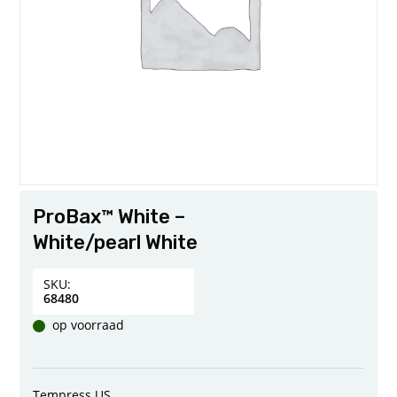
ProBax™ White –
White/pearl White
SKU:
68480
op voorraad
Tempress US