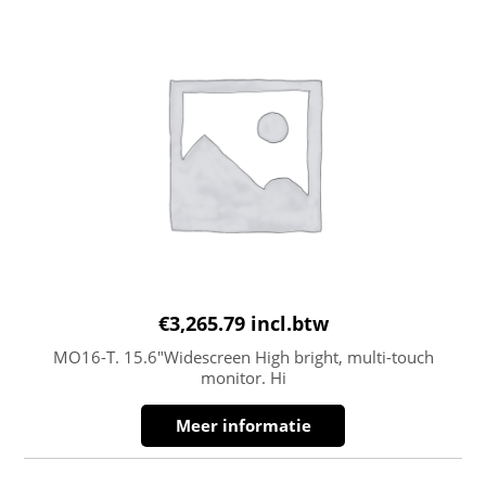
€
3,265.79
incl.btw
MO16-T. 15.6″Widescreen High bright, multi-touch
monitor. Hi
Meer informatie