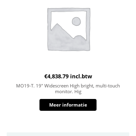
€
4,838.79
incl.btw
MO19-T. 19″ Widescreen High bright, multi-touch
monitor. Hig
Meer informatie