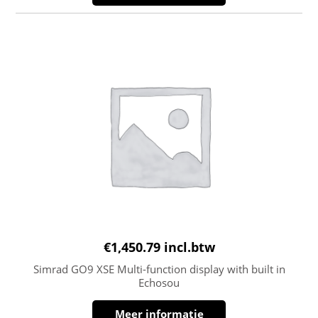
€
1,450.79
incl.btw
Simrad GO9 XSE Multi-function display with built in
Echosou
Meer informatie