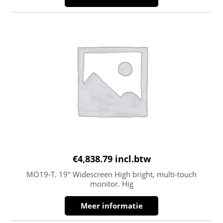
€
4,838.79
incl.btw
MO19-T. 19″ Widescreen High bright, multi-touch
monitor. Hig
Meer informatie