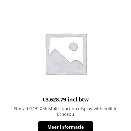
€
3,628.79
incl.btw
Simrad GO9 XSE Multi-function display with built in
Echosou
Meer informatie