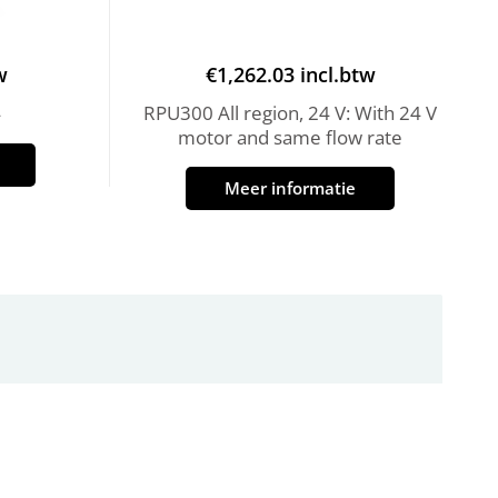
w
€
1,262.03
incl.btw
4
RPU300 All region, 24 V: With 24 V
motor and same flow rate
Meer informatie