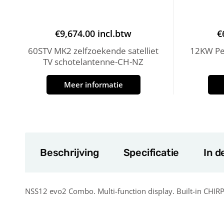
€
9,674.00
incl.btw
€
60STV MK2 zelfzoekende satelliet
12KW Ped
TV schotelantenne-CH-NZ
Meer informatie
Beschrijving
Specificatie
In d
NSS12 evo2 Combo. Multi-function display. Built-in CHIR