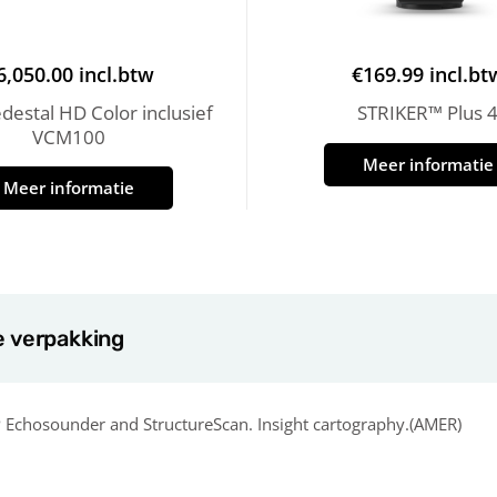
6,050.00
incl.btw
€
169.99
incl.bt
estal HD Color inclusief
STRIKER™ Plus 
VCM100
Meer informatie
Meer informatie
e verpakking
P Echosounder and StructureScan. Insight cartography.(AMER)