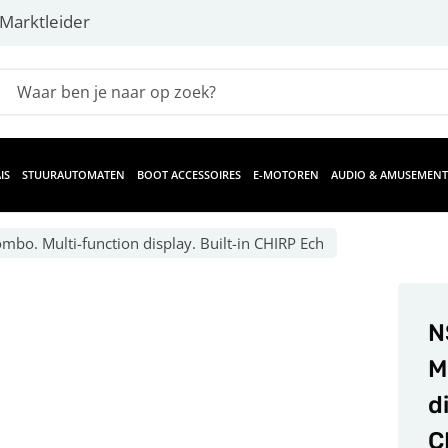
Marktleider
IS
STUURAUTOMATEN
BOOT ACCESSOIRES
E-MOTOREN
AUDIO & AMUSEMENT
bo. Multi-function display. Built-in CHIRP Ech
N
M
d
C