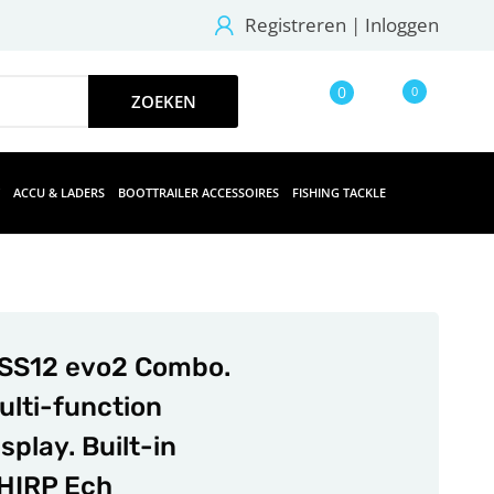
Registreren
|
Inloggen
0
0
ACCU & LADERS
BOOTTRAILER ACCESSOIRES
FISHING TACKLE
SS12 evo2 Combo.
ulti-function
isplay. Built-in
HIRP Ech