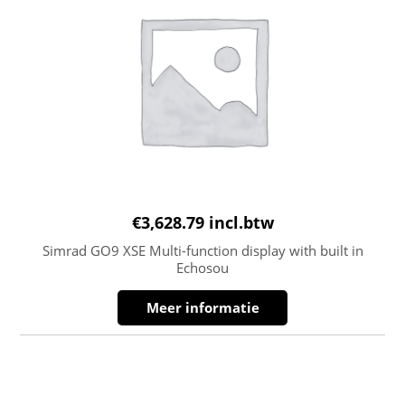
€
3,628.79
incl.btw
Simrad GO9 XSE Multi-function display with built in
Echosou
Meer informatie