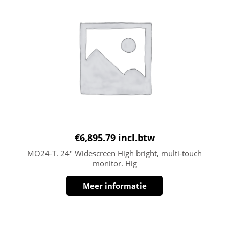
€
6,895.79
incl.btw
MO24-T. 24″ Widescreen High bright, multi-touch
monitor. Hig
Meer informatie