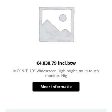
€
4,838.79
incl.btw
MO19-T. 19″ Widescreen High bright, multi-touch
monitor. Hig
Meer informatie