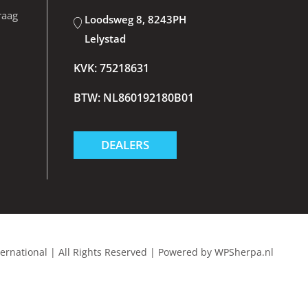
raag
Loodsweg 8, 8243PH
Lelystad
KVK: 75218631
BTW: NL860192180B01
DEALERS
ternational
|
All Rights Reserved
|
Powered by
WPSherpa.nl