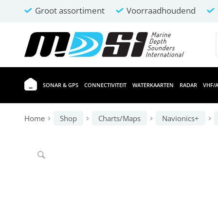
Groot assortiment
Voorraadhoudend
SONAR & GPS
CONNECTIVITEIT
WATERKAARTEN
RADAR
VHF/A
Home
Shop
Charts/Maps
Navionics+