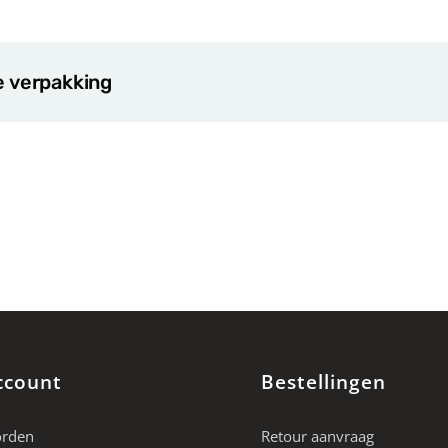
e verpakking
ccount
Bestellingen
orden
Retour aanvraag