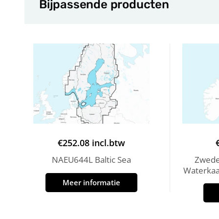
Bijpassende producten
€
252.08
incl.btw
NAEU644L Baltic Sea
Zwede
Waterkaa
Meer informatie