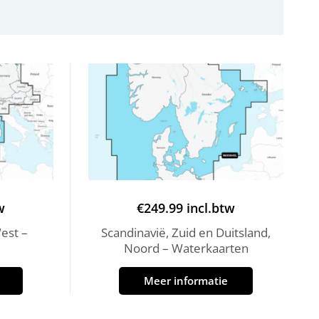
w
€
249.99
incl.btw
est –
Scandinavië, Zuid en Duitsland,
Noord – Waterkaarten
Meer informatie