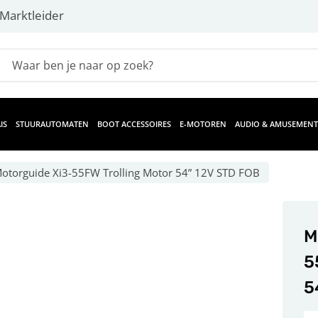
Marktleider
IS
STUURAUTOMATEN
BOOT ACCESSOIRES
E-MOTOREN
AUDIO & AMUSEMENT
otorguide Xi3-55FW Trolling Motor 54” 12V STD FOB
M
5
5