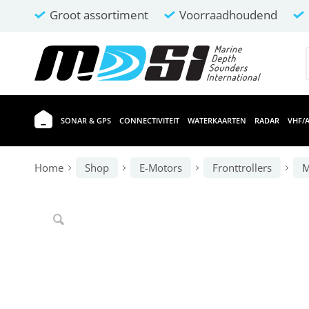
Groot assortiment
Voorraadhoudend
SONAR & GPS
CONNECTIVITEIT
WATERKAARTEN
RADAR
VHF/A
Home
Shop
E-Motors
Fronttrollers
M