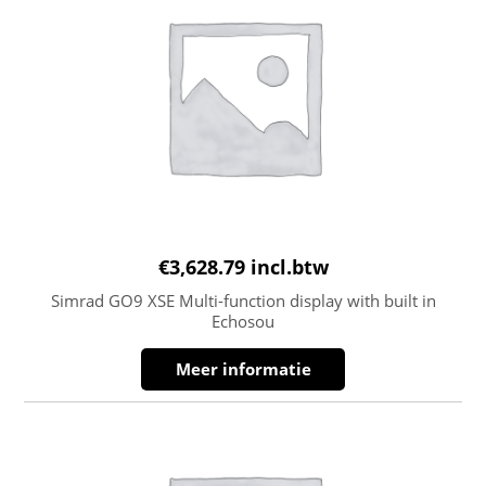
€
3,628.79
incl.btw
Simrad GO9 XSE Multi-function display with built in
Echosou
Meer informatie