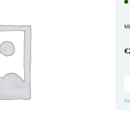
M
€
Ne