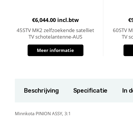
€
6,044.00
incl.btw
€
45STV MK2 zelfzoekende satelliet
60STV MK
TV schotelantenne-AUS
TV s
Meer informatie
Beschrijving
Specificatie
In 
Minnkota PINION ASSY, 3:1