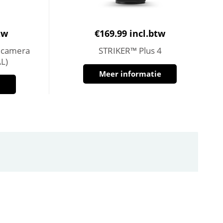
tw
€
169.99
incl.btw
 camera
STRIKER™ Plus 4
L)
Meer informatie
e