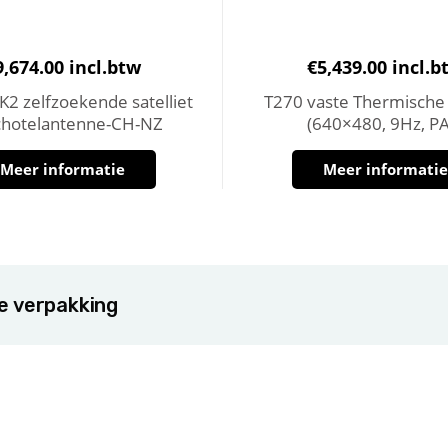
9,674.00
incl.btw
€
5,439.00
incl.b
2 zelfzoekende satelliet
T270 vaste Thermische
chotelantenne-CH-NZ
(640×480, 9Hz, PA
Meer informatie
Meer informati
de verpakking