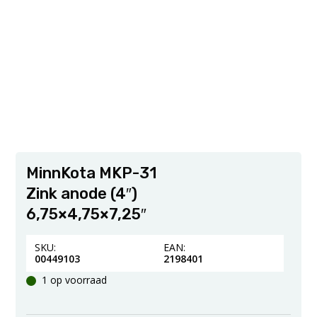
MinnKota MKP-31
Zink anode (4″)
6,75×4,75×7,25″
SKU:
EAN:
00449103
2198401
1 op voorraad