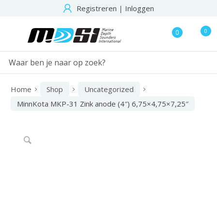
Registreren
|
Inloggen
0
0
Home
Shop
Uncategorized
MinnKota MKP-31 Zink anode (4″) 6,75×4,75×7,25″