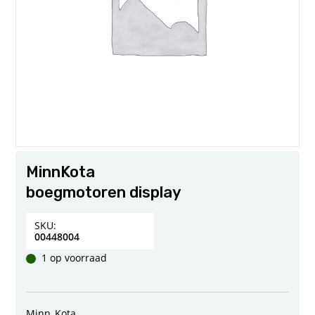
MinnKota
boegmotoren display
SKU:
00448004
1 op voorraad
Minn_Kota