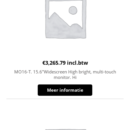
€
3,265.79
incl.btw
MO16-T. 15.6″Widescreen High bright, multi-touch
monitor. Hi
Meer informatie