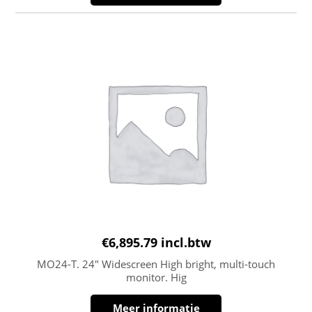
€
6,895.79
incl.btw
MO24-T. 24″ Widescreen High bright, multi-touch
monitor. Hig
Meer informatie