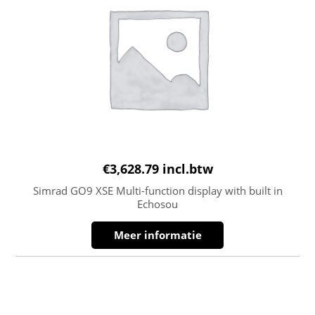
€
3,628.79
incl.btw
Simrad GO9 XSE Multi-function display with built in
Echosou
Meer informatie