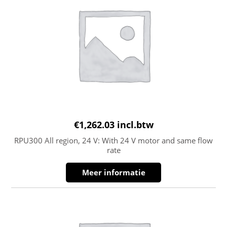
€
1,262.03
incl.btw
RPU300 All region, 24 V: With 24 V motor and same flow
rate
Meer informatie