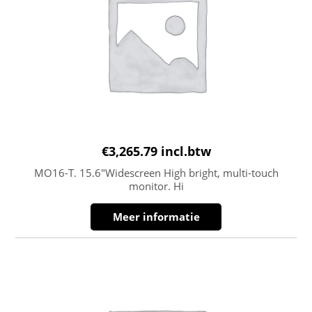
€
3,265.79
incl.btw
MO16-T. 15.6″Widescreen High bright, multi-touch
monitor. Hi
Meer informatie