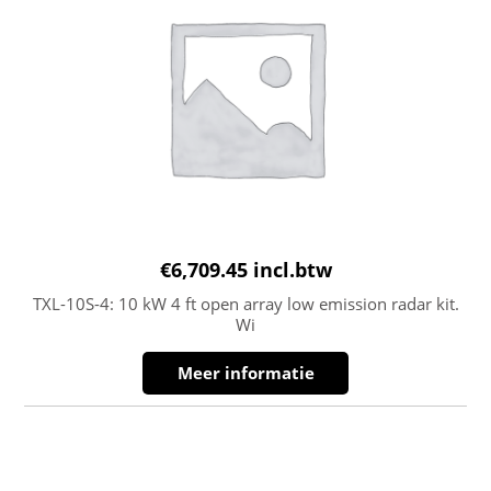
€
6,709.45
incl.btw
TXL-10S-4: 10 kW 4 ft open array low emission radar kit.
Wi
Meer informatie