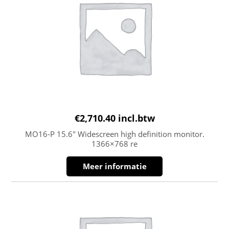
€
2,710.40
incl.btw
MO16-P 15.6″ Widescreen high definition monitor.
1366×768 re
Meer informatie