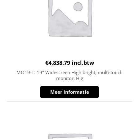
€
4,838.79
incl.btw
MO19-T. 19″ Widescreen High bright, multi-touch
monitor. Hig
Meer informatie