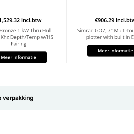
1,529.32
incl.btw
€
906.29
incl.bt
Bronze 1 kW Thru Hull
Simrad GO7, 7″ Multi-to
0Khz Depth/Temp w/HS
plotter with built in 
Fairing
Meer informatie
Meer informatie
e verpakking