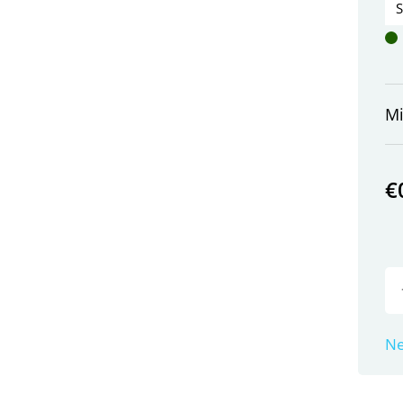
M
€
Ne