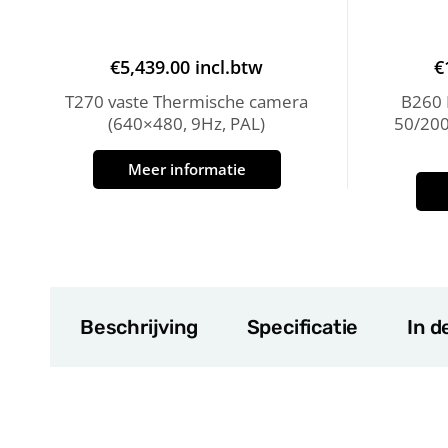
€
5,439.00
incl.btw
€
T270 vaste Thermische camera
B260 
(640×480, 9Hz, PAL)
50/20
Meer informatie
Beschrijving
Specificatie
In d