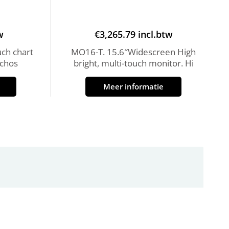
w
€
3,265.79
incl.btw
uch chart
MO16-T. 15.6″Widescreen High
Echos
bright, multi-touch monitor. Hi
Meer informatie