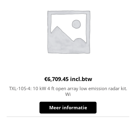
€
6,709.45
incl.btw
TXL-10S-4: 10 kW 4 ft open array low emission radar kit.
Wi
Meer informatie