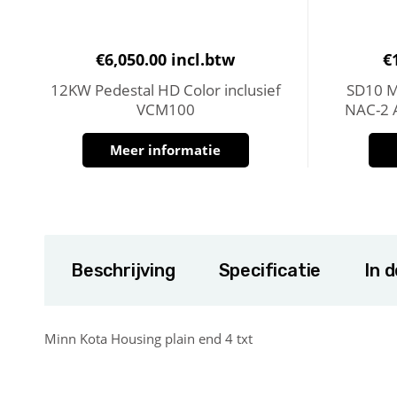
€
6,050.00
incl.btw
€
12KW Pedestal HD Color inclusief
SD10 Me
VCM100
NAC-2 A
Meer informatie
Beschrijving
Specificatie
In 
Minn Kota Housing plain end 4 txt