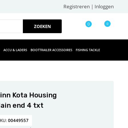
Registreren
|
Inloggen
0
0
ACCU & LADERS
BOOTTRAILER ACCESSOIRES
FISHING TACKLE
inn Kota Housing
lain end 4 txt
SKU:
00449557