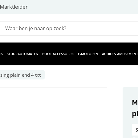
Marktleider
IS
STUURAUTOMATEN
BOOT ACCESSOIRES
E-MOTOREN
AUDIO & AMUSEMENT
ing plain end 4 txt
M
p