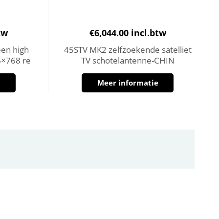
tw
€
6,044.00
incl.btw
en high
45STV MK2 zelfzoekende satelliet
6×768 re
TV schotelantenne-CHIN
e
Meer informatie