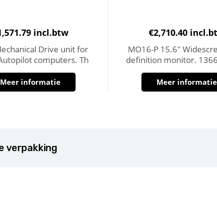
1,571.79
incl.btw
€
2,710.40
incl.b
chanical Drive unit for
MO16-P 15.6″ Widescre
utopilot computers. Th
definition monitor. 136
Meer informatie
Meer informati
de verpakking