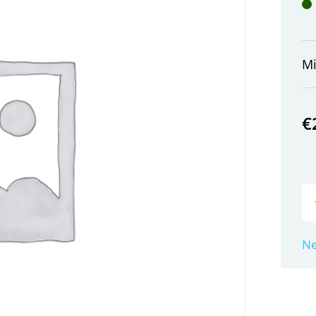
M
€
Ne