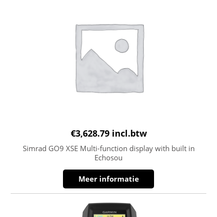
€
3,628.79
incl.btw
Simrad GO9 XSE Multi-function display with built in
Echosou
Meer informatie