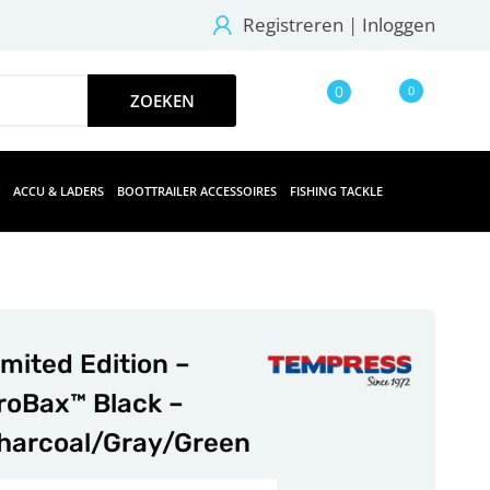
Registreren
|
Inloggen
0
0
ACCU & LADERS
BOOTTRAILER ACCESSOIRES
FISHING TACKLE
imited Edition –
roBax™ Black –
harcoal/Gray/Green