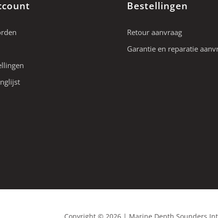
ccount
Bestellingen
orden
Retour aanvraag
Garantie en reparatie aanv
ellingen
nglijst
Copyright © 2026 | Marine Depth Sounders In