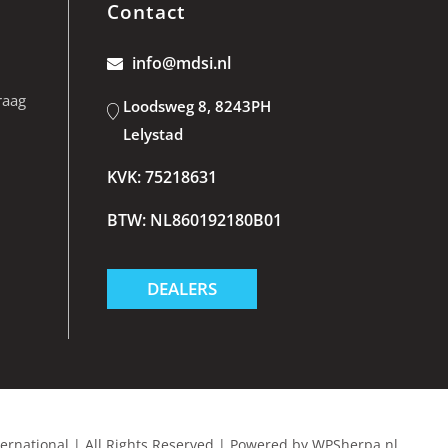
Contact
info@mdsi.nl
raag
Loodsweg 8, 8243PH
Lelystad
KVK: 75218631
BTW: NL860192180B01
DEALERS
ternational
|
All Rights Reserved
|
Powered by
WPSherpa.nl