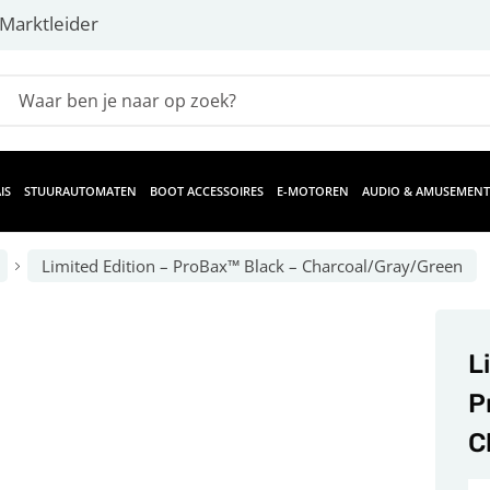
Marktleider
IS
STUURAUTOMATEN
BOOT ACCESSOIRES
E-MOTOREN
AUDIO & AMUSEMENT
Limited Edition – ProBax™ Black – Charcoal/Gray/Green
L
P
C