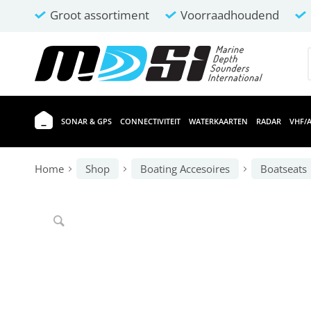
Groot assortiment
Voorraadhoudend
SONAR & GPS
CONNECTIVITEIT
WATERKAARTEN
RADAR
VHF/A
Home
Shop
Boating Accesoires
Boatseats