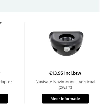
w
€
13.95
incl.btw
dapter
Navisafe Navimount – verticaal
(zwart)
Meer informatie