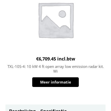
€
6,709.45
incl.btw
TXL-10S-4: 10 kW 4 ft open array low emission radar kit.
Wi
Meer informatie