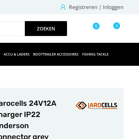
Registreren
|
Inloggen
0
0
ACCU & LADERS
BOOTTRAILER ACCESSOIRES
FISHING TACKLE
arocells 24V12A
harger IP22
nderson
onnector grey