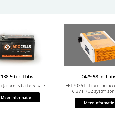
€
138.50
incl.btw
€
479.98
incl.bt
 Jarocells battery pack
FP17026 Lithium ion acc
16,8V PRO2 systm zon
Meer informatie
Meer informatie