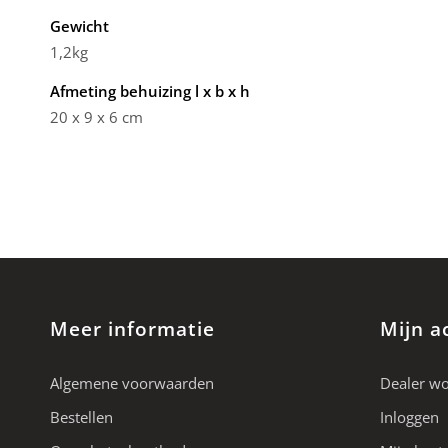
Gewicht
1,2kg
Afmeting behuizing l x b x h
20 x 9 x 6 cm
Meer informatie
Mijn a
Algemene voorwaarden
Dealer w
Bestellen
Inloggen