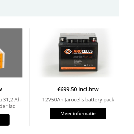
w
€
699.50
incl.btw
u 31,2 Ah
12V50Ah Jarocells battery pack
der lad
Meer informatie