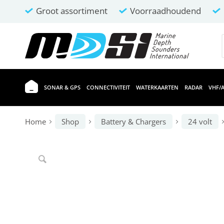
Groot assortiment
Voorraadhoudend
SONAR & GPS
CONNECTIVITEIT
WATERKAARTEN
RADAR
VHF/A
Home
Shop
Battery & Chargers
24 volt