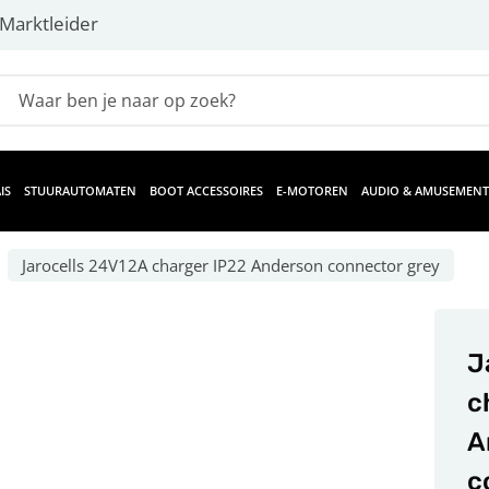
Marktleider
IS
STUURAUTOMATEN
BOOT ACCESSOIRES
E-MOTOREN
AUDIO & AMUSEMENT
Jarocells 24V12A charger IP22 Anderson connector grey
J
c
A
c