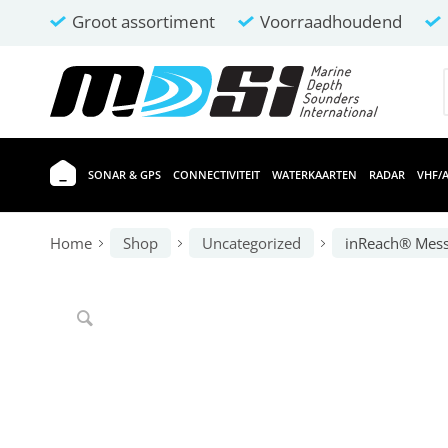
Groot assortiment
Voorraadhoudend
SONAR & GPS
CONNECTIVITEIT
WATERKAARTEN
RADAR
VHF/A
Home
Shop
Uncategorized
inReach® Mess