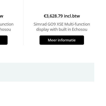
tw
€
3,628.79
incl.btw
unction
Simrad GO9 XSE Multi-function
Echosou
display with built in Echosou
Meer informatie