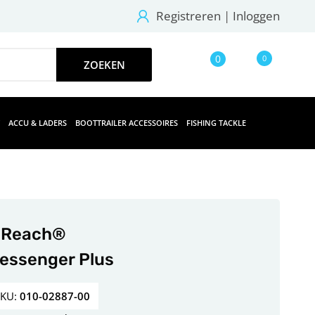
Registreren
|
Inloggen
0
0
ACCU & LADERS
BOOTTRAILER ACCESSOIRES
FISHING TACKLE
nReach®
essenger Plus
SKU:
010-02887-00