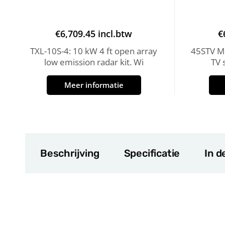
€
6,709.45
incl.btw
€
TXL-10S-4: 10 kW 4 ft open array
45STV MK
low emission radar kit. Wi
TV 
Meer informatie
Beschrijving
Specificatie
In d