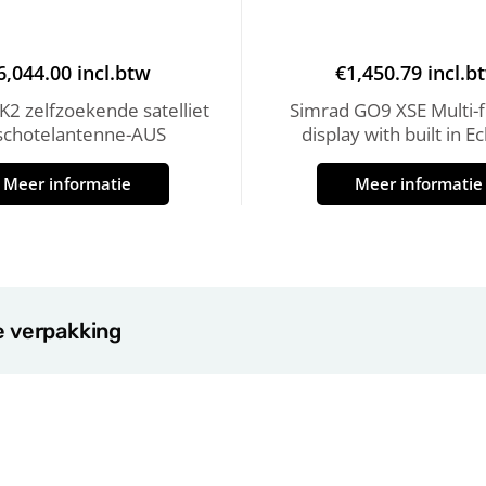
6,044.00
incl.btw
€
1,450.79
incl.b
2 zelfzoekende satelliet
Simrad GO9 XSE Multi-f
schotelantenne-AUS
display with built in 
Meer informatie
Meer informatie
e verpakking