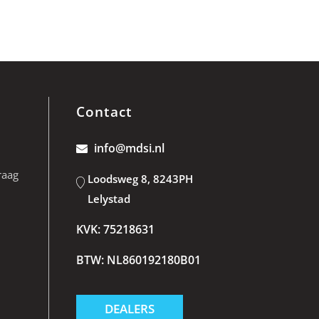
Contact
info@mdsi.nl
raag
Loodsweg 8, 8243PH
Lelystad
KVK: 75218631
BTW: NL860192180B01
DEALERS