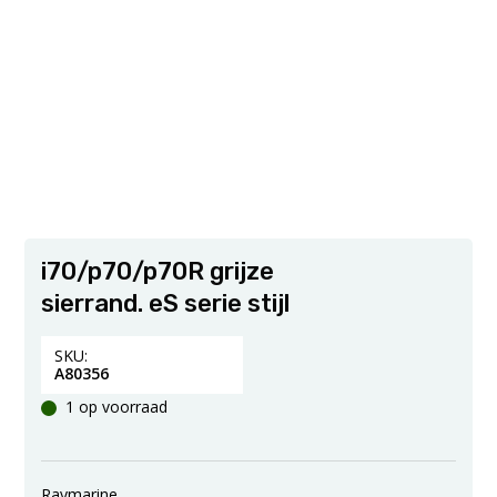
i70/p70/p70R grijze
sierrand. eS serie stijl
SKU:
A80356
1 op voorraad
Raymarine