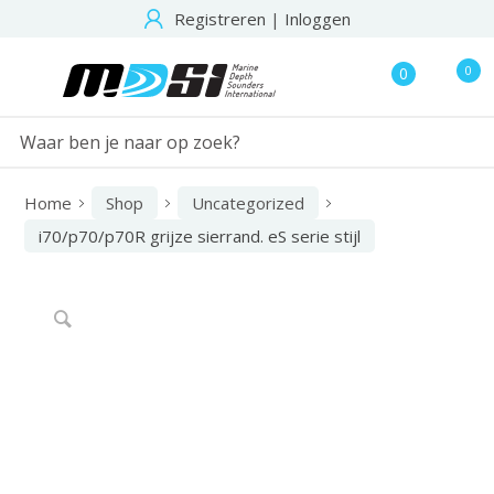
Registreren
|
Inloggen
0
0
Home
Shop
Uncategorized
i70/p70/p70R grijze sierrand. eS serie stijl