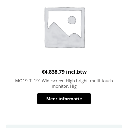
€
4,838.79
incl.btw
MO19-T. 19″ Widescreen High bright, multi-touch
monitor. Hig
Meer informatie