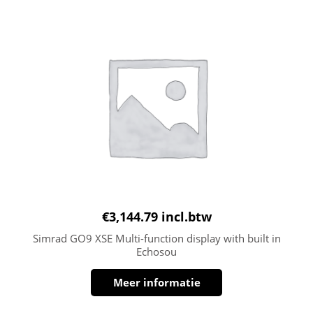
€
3,144.79
incl.btw
Simrad GO9 XSE Multi-function display with built in
Echosou
Meer informatie