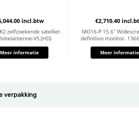
6,044.00
incl.btw
€
2,710.40
incl.b
2 zelfzoekende satelliet
MO16-P 15.6″ Widescre
chotelantenne-VS (HD)
definition monitor. 136
Meer informatie
Meer informati
de verpakking