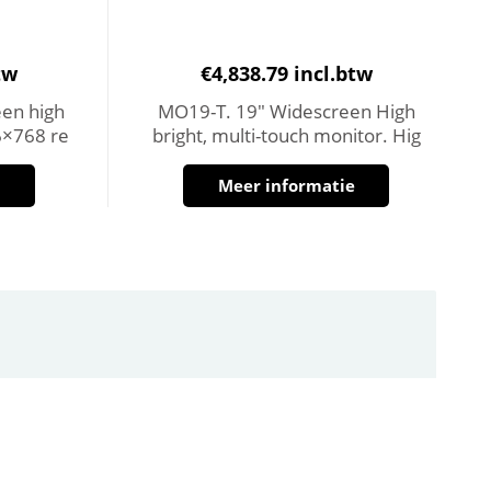
tw
€
4,838.79
incl.btw
en high
MO19-T. 19″ Widescreen High
6×768 re
bright, multi-touch monitor. Hig
e
Meer informatie