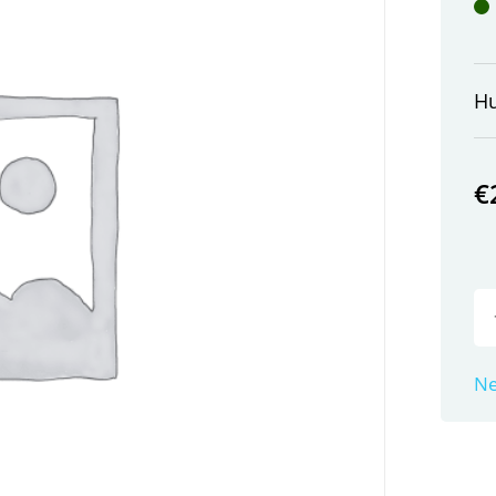
H
€
Ne