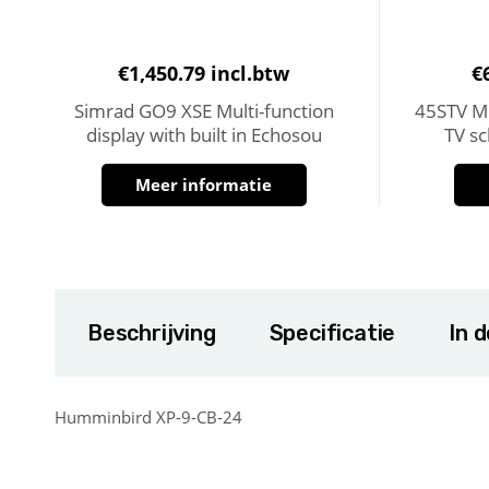
€
1,450.79
incl.btw
€
Simrad GO9 XSE Multi-function
45STV MK
display with built in Echosou
TV s
Meer informatie
Beschrijving
Specificatie
In 
Humminbird XP-9-CB-24