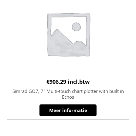
€
906.29
incl.btw
Simrad GO7, 7″ Multi-touch chart plotter with built in
Echos
Meer informatie