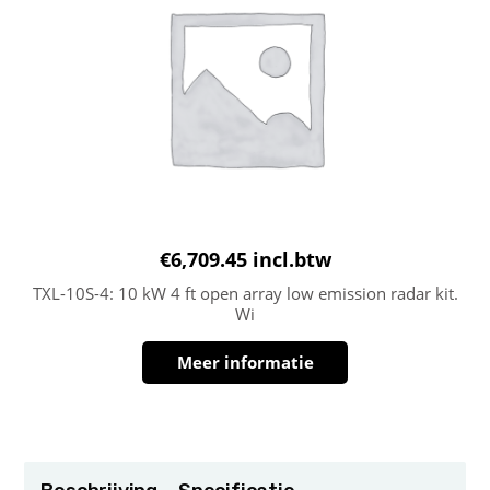
€
6,709.45
incl.btw
TXL-10S-4: 10 kW 4 ft open array low emission radar kit.
Wi
Meer informatie