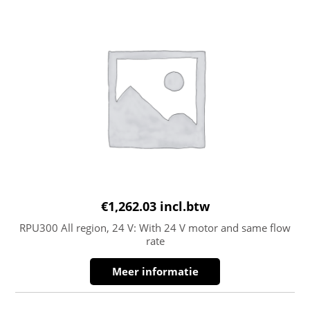
€
1,262.03
incl.btw
RPU300 All region, 24 V: With 24 V motor and same flow
rate
Meer informatie