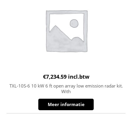
€
7,234.59
incl.btw
TXL-10S-6 10 kW 6 ft open array low emission radar kit.
With
Meer informatie