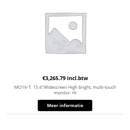
€
3,265.79
incl.btw
MO16-T. 15.6″Widescreen High bright, multi-touch
monitor. Hi
Meer informatie