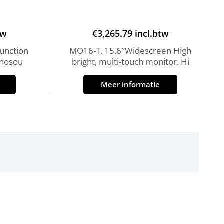
tw
€
3,265.79
incl.btw
unction
MO16-T. 15.6″Widescreen High
Echosou
bright, multi-touch monitor. Hi
Meer informatie