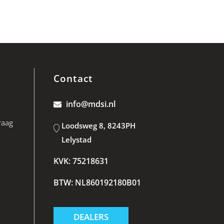
Contact
info@mdsi.nl
raag
Loodsweg 8, 8243PH
Lelystad
KVK: 75218631
BTW: NL860192180B01
DEALERS