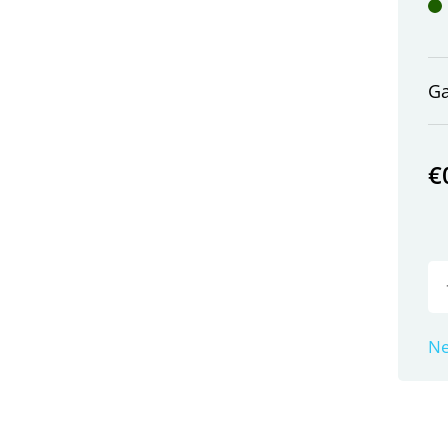
G
€
Ne