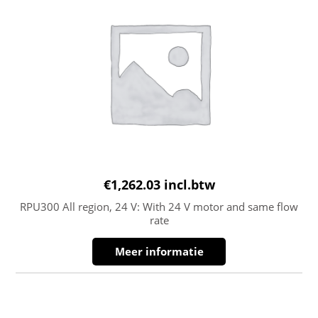
€
1,262.03
incl.btw
RPU300 All region, 24 V: With 24 V motor and same flow
rate
Meer informatie