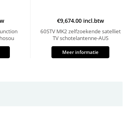
tw
€
9,674.00
incl.btw
unction
60STV MK2 zelfzoekende satelliet
Echosou
TV schotelantenne-AUS
Meer informatie