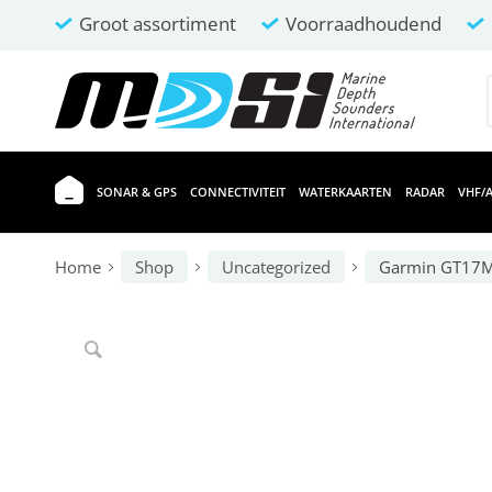
Groot assortiment
Voorraadhoudend
SONAR & GPS
CONNECTIVITEIT
WATERKAARTEN
RADAR
VHF/A
Home
Shop
Uncategorized
Garmin GT17M