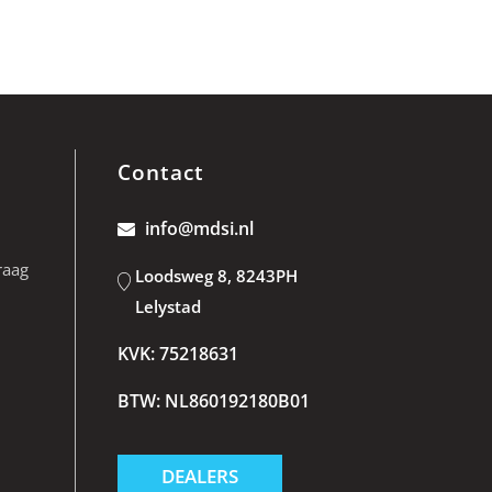
Contact
info@mdsi.nl
raag
Loodsweg 8, 8243PH
Lelystad
KVK: 75218631
BTW: NL860192180B01
DEALERS