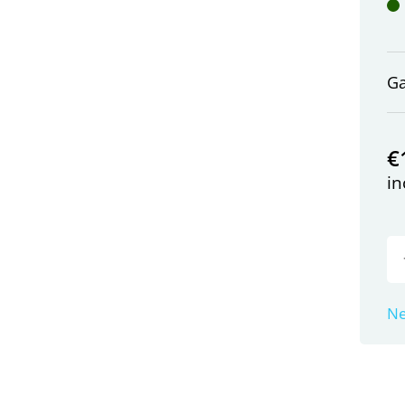
G
€
in
Ne