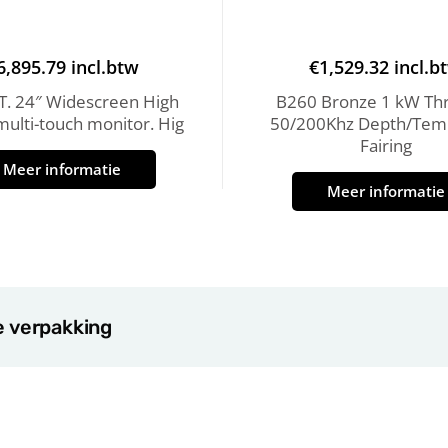
6,895.79
incl.btw
€
1,529.32
incl.b
. 24″ Widescreen High
B260 Bronze 1 kW Thr
 multi-touch monitor. Hig
50/200Khz Depth/Tem
Fairing
Meer informatie
Meer informatie
e verpakking