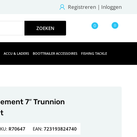
Registreren
|
Inloggen
0
0
ACCU & LADERS
BOOTTRAILER ACCESSOIRES
FISHING TACKLE
lement 7″ Trunnion
it
SKU:
R70647
EAN:
723193824740