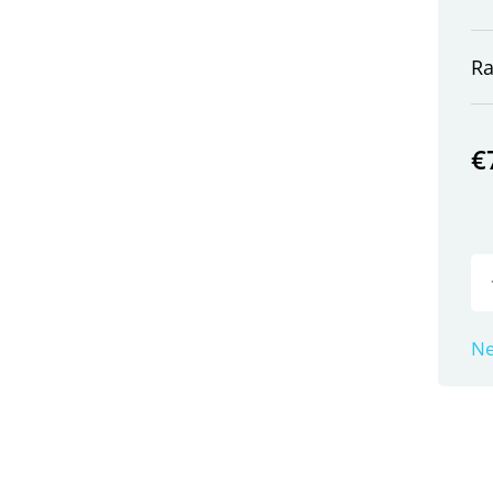
R
€
Ne