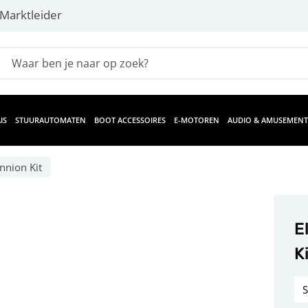
Marktleider
IS
STUURAUTOMATEN
BOOT ACCESSOIRES
E-MOTOREN
AUDIO & AMUSEMENT
nnion Kit
E
K