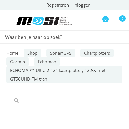
Registreren
|
Inloggen
0
0
Home
Shop
Sonar/GPS
Chartplotters
Garmin
Echomap
ECHOMAP™ Ultra 2 12″-kaartplotter, 122sv met
GT56UHD-TM tran