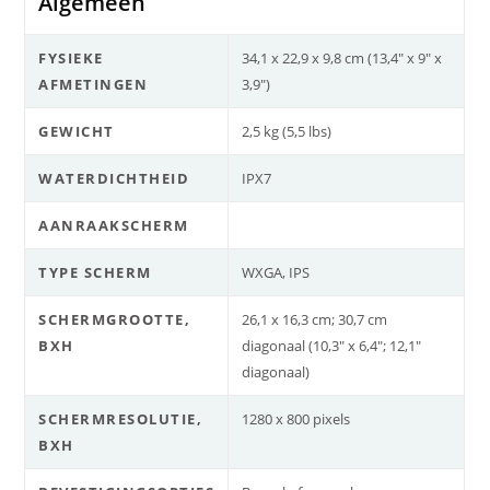
Algemeen
FYSIEKE
34,1 x 22,9 x 9,8 cm (13,4″ x 9″ x
AFMETINGEN
3,9″)
GEWICHT
2,5 kg (5,5 lbs)
WATERDICHTHEID
IPX7
AANRAAKSCHERM
TYPE SCHERM
WXGA, IPS
SCHERMGROOTTE,
26,1 x 16,3 cm; 30,7 cm
BXH
diagonaal (10,3″ x 6,4″; 12,1″
diagonaal)
SCHERMRESOLUTIE,
1280 x 800 pixels
BXH