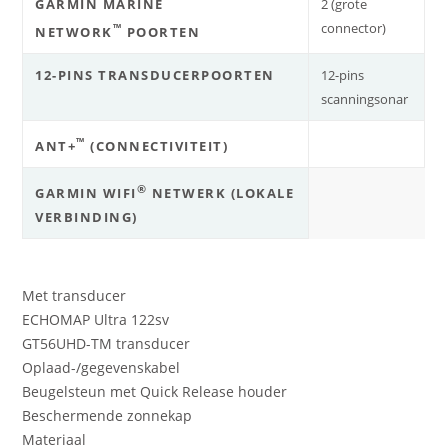
GARMIN MARINE
2 (grote
connector)
™
NETWORK
POORTEN
12-PINS TRANSDUCERPOORTEN
12-pins
scanningsonar
™
ANT+
(CONNECTIVITEIT)
®
GARMIN WIFI
NETWERK (LOKALE
VERBINDING)
Met transducer
ECHOMAP Ultra 122sv
GT56UHD-TM transducer
Oplaad-/gegevenskabel
Beugelsteun met Quick Release houder
Beschermende zonnekap
Materiaal