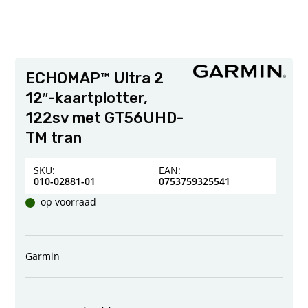
ECHOMAP™ Ultra 2
12″-kaartplotter,
122sv met GT56UHD-
TM tran
SKU:
EAN:
010-02881-01
0753759325541
op voorraad
Garmin