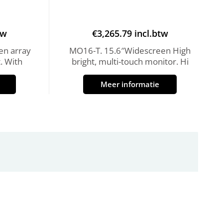
tw
€
3,265.79
incl.btw
en array
MO16-T. 15.6″Widescreen High
. With
bright, multi-touch monitor. Hi
Meer informatie