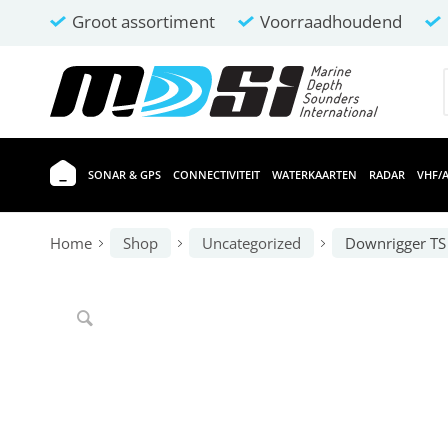
Groot assortiment
Voorraadhoudend
SONAR & GPS
CONNECTIVITEIT
WATERKAARTEN
RADAR
VHF/A
Home
Shop
Uncategorized
Downrigger TS