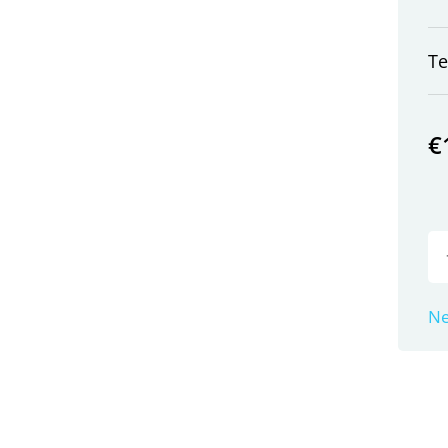
T
€
Ne