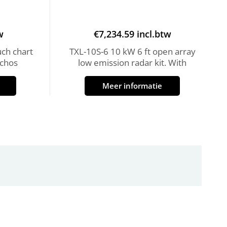
w
€
7,234.59
incl.btw
uch chart
TXL-10S-6 10 kW 6 ft open array
Echos
low emission radar kit. With
Meer informatie