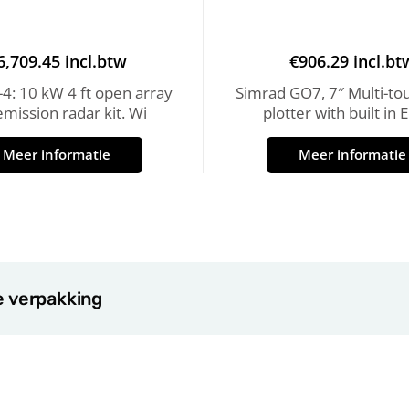
6,709.45
incl.btw
€
906.29
incl.bt
4: 10 kW 4 ft open array
Simrad GO7, 7″ Multi-to
emission radar kit. Wi
plotter with built in 
Meer informatie
Meer informatie
e verpakking