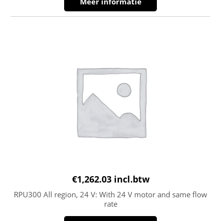
Meer informatie
€
1,262.03
incl.btw
RPU300 All region, 24 V: With 24 V motor and same flow
rate