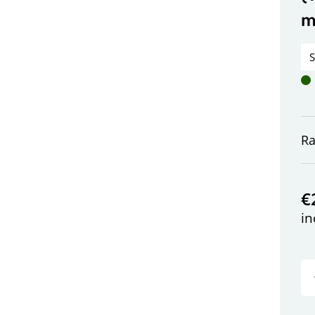
R
€
in