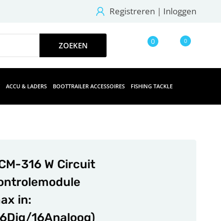
Registreren
|
Inloggen
0
0
ACCU & LADERS
BOOTTRAILER ACCESSOIRES
FISHING TACKLE
CM-316 W Circuit
ontrolemodule
ax in:
16Dig/16Analoog)