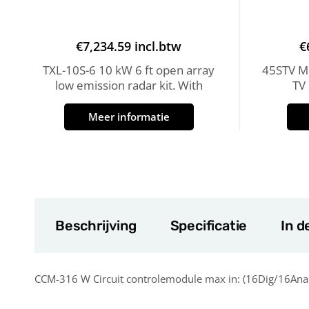
€
7,234.59
incl.btw
€
TXL-10S-6 10 kW 6 ft open array
45STV MK
low emission radar kit. With
TV
Meer informatie
Beschrijving
Specificatie
In d
CCM-316 W Circuit controlemodule max in: (16Dig/16Anal