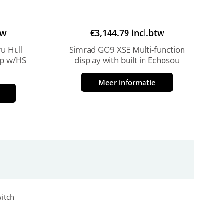
tw
€
3,144.79
incl.btw
u Hull
Simrad GO9 XSE Multi-function
p w/HS
display with built in Echosou
Meer informatie
itch