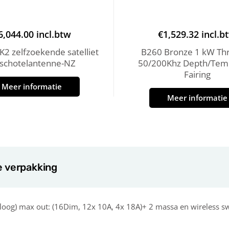
6,044.00
incl.btw
€
1,529.32
incl.b
2 zelfzoekende satelliet
B260 Bronze 1 kW Thr
 schotelantenne-NZ
50/200Khz Depth/Tem
Fairing
Meer informatie
Meer informatie
e verpakking
oog) max out: (16Dim, 12x 10A, 4x 18A)+ 2 massa en wireless sw