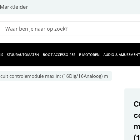
Marktleider
IS
STUURAUTOMATEN
BOOT ACCESSOIRES
E-MOTOREN
AUDIO & AMUSEMENT
cuit controlemodule max in: (16Dig/16Analoog) m
C
c
m
(