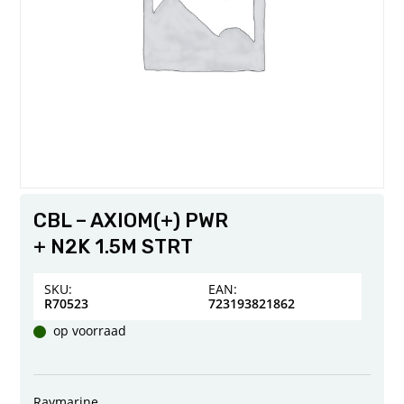
CBL – AXIOM(+) PWR
+ N2K 1.5M STRT
SKU:
EAN:
R70523
723193821862
op voorraad
Raymarine