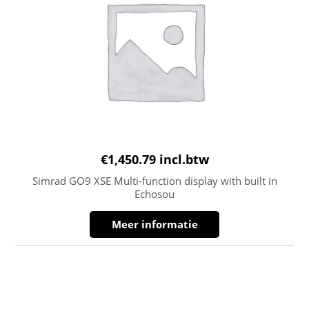
€
1,450.79
incl.btw
Simrad GO9 XSE Multi-function display with built in
Echosou
Meer informatie