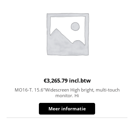
€
3,265.79
incl.btw
MO16-T. 15.6″Widescreen High bright, multi-touch
monitor. Hi
Meer informatie